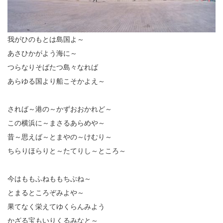
我がひのもとは島国よ～
あさひかがよう海に～
つらなりそばたつ島々なれば
あらゆる国より船こそかよえ～
されば～港の～かずおおかれど～
この横浜に～まさるあらめや～
昔～思えば～とまやの～けむり～
ちらりほらりと～たてりし～ところ～
今はももふねももちぶね～
とまるところぞみよや～
果てなく栄えてゆくらんみよう
かざる宝もいりくるみなと～