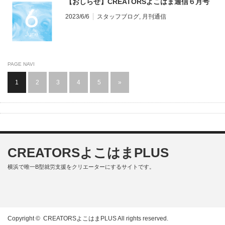
【おしらせ】CREATORSよこはま通信６月号
2023/6/6
スタッフブログ
,
月刊通信
PAGE NAVI
1
2
3
4
5
»
CREATORSよこはまPLUS
横浜で唯一B型就労支援をクリエーターにするサイトです。
Copyright ©
CREATORSよこはまPLUS
All rights reserved.