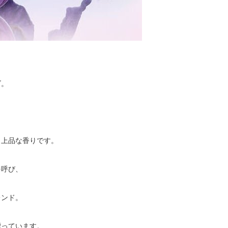
ズ。
、上品な香りです。
を呼び、
レンド。
漂っています。